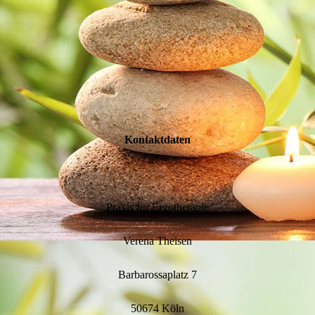
Kontaktdaten
Praxis für Ergotherapie
Verena Theisen
Barbarossaplatz 7
50674 Köln