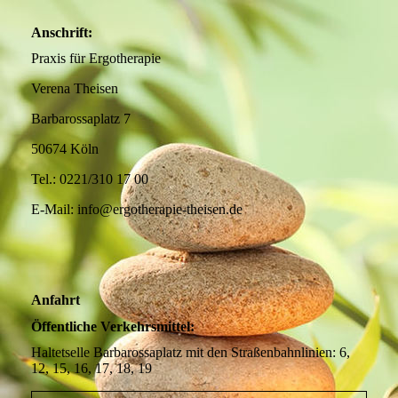
Anschrift:
Praxis für Ergotherapie
Verena Theisen
Barbarossaplatz 7
50674 Köln
Tel.: 0221/310 17 00
E-Mail: info@ergotherapie-theisen.de
Anfahrt
Öffentliche Verkehrsmittel:
Haltetselle Barbarossaplatz mit den Straßenbahnlinien: 6,
12, 15, 16, 17, 18, 19