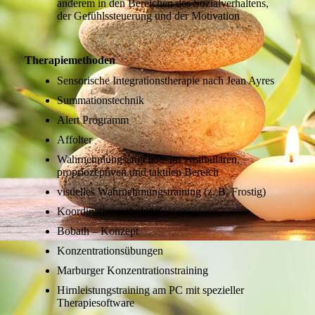
anderem in den Bereichen des Sozialverhaltens,
der Gefühlssteuerung und der Motivation
Therapiemethoden
Sensorische Integrationstherapie nach Jean Ayres
Summationstechnik
Alert Programm
Affolter
Wahrnehmungsangebote im vestibulären,
propriozeptiven und taktilen Bereich
visuelles Wahrnehmungstraining (z. B. Frostig)
Koordinationsschulung
Bobath – Konzept
Konzentrationsübungen
Marburger Konzentrationstraining
Hirnleistungstraining am PC mit spezieller
Therapiesoftware