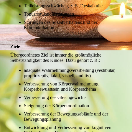
Teilleistungsschwächen, z. B. Dyskalkulie
Tonusregulationsstörungen
Störungen des Sozialverhaltens und der
Kommunikation
Ziele
Übergeordnetes Ziel ist immer die größtmögliche
Selbstständigkeit des Kindes. Dazu gehört z. B.:
adäquate Wahrnehmungsverarbeitung (vestibulär,
propriozeptiv, taktil, visuell, auditiv)
Verbesserung von Körperwahrnehmung,
Körperbewusstsein und Körperschema
Verbesserung des Gleichgewichts
Steigerung der Körperkoordination
Verbesserung der Bewegungsabläufe und der
Bewegungsplanung
Entwicklung und Verbesserung von kognitiven