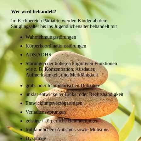
Wer wird behandelt?
Im Fachbereich Pädiatrie werden Kinder ab dem
Säuglingsalter bis ins Jugendlichenalter behandelt mit
Wahrnehmungsstörungen
Körperkoordinationsstörungen
ADS/ADH
S
Störungen der höheren kognitiven Funktionen
wie z. B. Konzentration, Ausdauer,
Aufmerksamkeit, und Merkfähigkeit
grob- oder feinmotorischen Defiziten
unklar entwickelter Links- oder Rechtshändigkeit
Entwicklungsverzögerungen
Verhaltensstörungen
geistige / körperliche Behinderungen
frühkindlichem Autismus sowie Mutismus
Dyspraxie