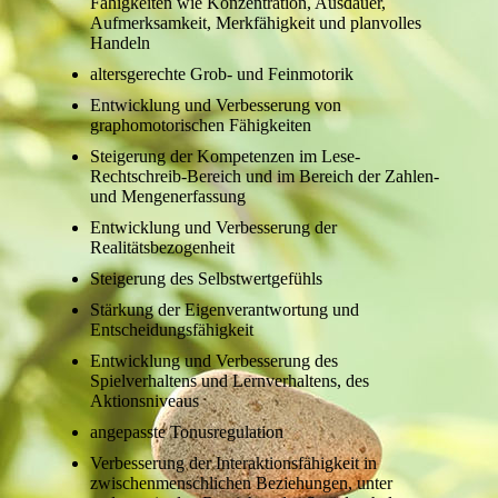
Fähigkeiten wie Konzentration, Ausdauer,
Aufmerksamkeit, Merkfähigkeit und planvolles
Handeln
altersgerechte Grob- und Feinmotorik
Entwicklung und Verbesserung von
graphomotorischen Fähigkeiten
Steigerung der Kompetenzen im Lese-
Rechtschreib-Bereich und im Bereich der Zahlen-
und Mengenerfassung
Entwicklung und Verbesserung der
Realitätsbezogenheit
Steigerung des Selbstwertgefühls
Stärkung der Eigenverantwortung und
Entscheidungsfähigkeit
Entwicklung und Verbesserung des
Spielverhaltens und Lernverhaltens, des
Aktionsniveaus
angepasste Tonusregulation
Verbesserung der Interaktionsfähigkeit in
zwischenmenschlichen Beziehungen, unter