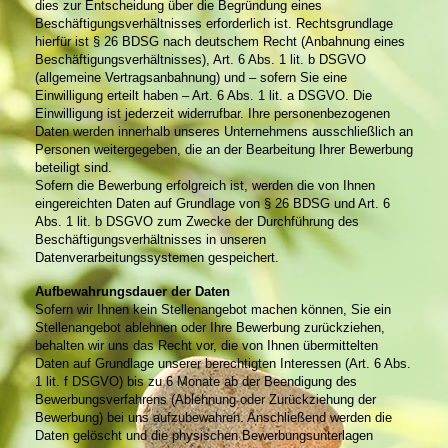
dies zur Entscheidung über die Begründung eines
Beschäftigungsverhältnisses erforderlich ist. Rechtsgrundlage
hierfür ist § 26 BDSG nach deutschem Recht (Anbahnung eines
Beschäftigungsverhältnisses), Art. 6 Abs. 1 lit. b DSGVO
(allgemeine Vertragsanbahnung) und – sofern Sie eine
Einwilligung erteilt haben – Art. 6 Abs. 1 lit. a DSGVO. Die
Einwilligung ist jederzeit widerrufbar. Ihre personenbezogenen
Daten werden innerhalb unseres Unternehmens ausschließlich an
Personen weitergegeben, die an der Bearbeitung Ihrer Bewerbung
beteiligt sind.
Sofern die Bewerbung erfolgreich ist, werden die von Ihnen
eingereichten Daten auf Grundlage von § 26 BDSG und Art. 6
Abs. 1 lit. b DSGVO zum Zwecke der Durchführung des
Beschäftigungsverhältnisses in unseren
Datenverarbeitungssystemen gespeichert.
Aufbewahrungsdauer der Daten
Sofern wir Ihnen kein Stellenangebot machen können, Sie ein
Stellenangebot ablehnen oder Ihre Bewerbung zurückziehen,
behalten wir uns das Recht vor, die von Ihnen übermittelten
Daten auf Grundlage unserer berechtigten Interessen (Art. 6 Abs.
1 lit. f DSGVO) bis zu 6 Monate ab der Beendigung des
Bewerbungsverfahrens (Ablehnung oder Zurückziehung der
Bewerbung) bei uns aufzubewahren. Anschließend werden die
Daten gelöscht und die physischen Bewerbungsunterlagen