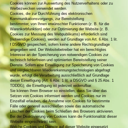
Cookies können zur Auswertung des Nutzerverhaltens oder zu
Werbezwecken verwendet werden.
Cookies, die zur Durchführung des elektronischen
Kommunikationsvorgangs, zur Bereitstellung
bestimmter, von Ihnen erwünschter Funktionen (z. B. für die
Warenkorbfunktion) oder zur Optimierung der Website (z. B.
Cookies zur Messung des Webpublikums) erforderlich sind
(notwendige Cookies), werden auf Grundlage von Art. 6 Abs. 1 lit.
f DSGVO gespeichert, sofern keine andere Rechtsgrundlage
angegeben wird. Der Websitebetreiber hat ein berechtigtes
Interesse an der Speicherung von notwendigen Cookies zur
technisch fehlerfreien und optimierten Bereitstellung seiner
Dienste. Sofern eine Einwilligung zur Speicherung von Cookies
und vergleichbaren Wiedererkennungstechnologien abgefragt
wurde, erfolgt die Verarbeitung ausschließlich auf Grundlage
dieser Einwilligung (Art. 6 Abs. 1 lit. a DSGVO und § 25 Abs. 1
TDDDG); die Einwilligung ist jederzeit widerrufbar.
Sie können Ihren Browser so einstellen, dass Sie über das
Setzen von Cookies informiert werden und Cookies nur im
Einzelfall erlauben, die Annahme von Cookies für bestimmte
Fälle oder generell ausschließen sowie das automatische
Löschen der Cookies beim Schließen des Browsers aktivieren.
Bei der Deaktivierung von Cookies kann die Funktionalität dieser
Website eingeschränkt sein.
Welche Cookies und Dienste auf dieser Website eingesetzt