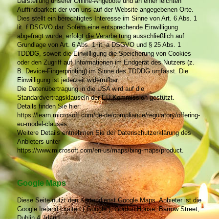
Darstellung unserer Online-Angebote und an einer leichten
Auffindbarkeit der von uns auf der Website angegebenen Orte.
Dies stellt ein berechtigtes Interesse im Sinne von Art. 6 Abs. 1
lit. f DSGVO dar. Sofern eine entsprechende Einwilligung
abgefragt wurde, erfolgt die Verarbeitung ausschließlich auf
Grundlage von Art. 6 Abs. 1 lit. a DSGVO und § 25 Abs. 1
TDDDG, soweit die Einwilligung die Speicherung von Cookies
oder den Zugriff auf Informationen im Endgerät des Nutzers (z.
B. Device-Fingerprinting) im Sinne des TDDDG umfasst. Die
Einwilligung ist jederzeit widerrufbar.
Die Datenübertragung in die USA wird auf die
Standardvertragsklauseln der EU-Kommission gestützt.
Details finden Sie hier:
https://learn.microsoft.com/de-de/compliance/regulatory/offering-
eu-model-clauses.
Weitere Details entnehmen Sie der Datenschutzerklärung des
Anbieters unter
https://www.microsoft.com/en-us/maps/bing-maps/product.
Google Maps
Diese Seite nutzt den Kartendienst Google Maps. Anbieter ist die
Google Ireland Limited („Google“), Gordon House, Barrow Street,
Dublin 4, Irland.