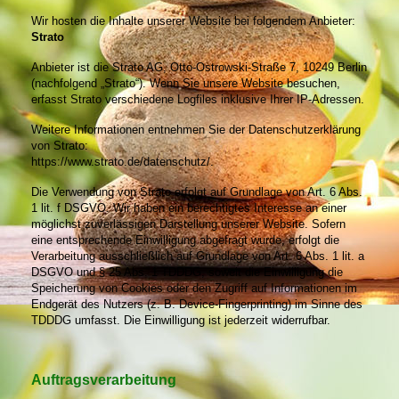
Wir hosten die Inhalte unserer Website bei folgendem Anbieter:
Strato
Anbieter ist die Strato AG, Otto-Ostrowski-Straße 7, 10249 Berlin
(nachfolgend „Strato“). Wenn Sie unsere Website besuchen,
erfasst Strato verschiedene Logfiles inklusive Ihrer IP-Adressen.
Weitere Informationen entnehmen Sie der Datenschutzerklärung
von Strato:
https://www.strato.de/datenschutz/.
Die Verwendung von Strato erfolgt auf Grundlage von Art. 6 Abs.
1 lit. f DSGVO. Wir haben ein berechtigtes Interesse an einer
möglichst zuverlässigen Darstellung unserer Website. Sofern
eine entsprechende Einwilligung abgefragt wurde, erfolgt die
Verarbeitung ausschließlich auf Grundlage von Art. 6 Abs. 1 lit. a
DSGVO und § 25 Abs. 1 TDDDG, soweit die Einwilligung die
Speicherung von Cookies oder den Zugriff auf Informationen im
Endgerät des Nutzers (z. B. Device-Fingerprinting) im Sinne des
TDDDG umfasst. Die Einwilligung ist jederzeit widerrufbar.
Auftragsverarbeitung