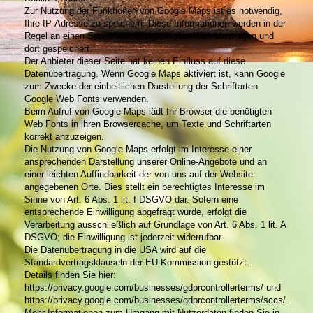
Zur Nutzung der Funktionen von Google Maps ist es notwendig,
Ihre IP-Adresse zu speichern. Diese Informationen werden in der
Regel an einen Server von Google in den USA übertragen und
dort gespeichert.
Der Anbieter dieser Seite hat keinen Einfluss auf diese
Datenübertragung. Wenn Google Maps aktiviert ist, kann Google
zum Zwecke der einheitlichen Darstellung der Schriftarten
Google Web Fonts verwenden.
Beim Aufruf von Google Maps lädt Ihr Browser die benötigten
Web Fonts in ihren Browsercache, um Texte und Schriftarten
korrekt anzuzeigen.
Die Nutzung von Google Maps erfolgt im Interesse einer
ansprechenden Darstellung unserer Online-Angebote und an
einer leichten Auffindbarkeit der von uns auf der Website
angegebenen Orte. Dies stellt ein berechtigtes Interesse im
Sinne von Art. 6 Abs. 1 lit. f DSGVO dar. Sofern eine
entsprechende Einwilligung abgefragt wurde, erfolgt die
Verarbeitung ausschließlich auf Grundlage von Art. 6 Abs. 1 lit. A
DSGVO; die Einwilligung ist jederzeit widerrufbar.
Die Datenübertragung in die USA wird auf die
Standardvertragsklauseln der EU-Kommission gestützt.
Details finden Sie hier:
https://privacy.google.com/businesses/gdprcontrollerterms/ und
https://privacy.google.com/businesses/gdprcontrollerterms/sccs/.
Mehr Informationen zum Umgang mit Nutzerdaten finden Sie in