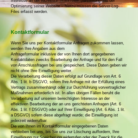
Interesse an der technisch fehlerfreien Darstellung und der
Optimierung seiner Website – hierzu müssen die Server-Log-
Files erfasst werden.
Kontaktformular
Wenn Sie uns per Kontaktformular Anfragen zukommen lassen,
werden Ihre Angaben aus dem
Anfrageformular inklusive der von Ihnen dort angegebenen
Kontaktdaten zwecks Bearbeitung der Anfrage und für den Fall
von Anschlussfragen bei uns gespeichert. Diese Daten geben wir
nicht ohne Ihre Einwilligung weiter.
Die Verarbeitung dieser Daten erfolgt auf Grundlage von Art. 6
Abs. 1 lit. b DSGVO, sofern Ihre Anfrage mit der Erfüllung eines
Vertrags zusammenhängt oder zur Durchführung vorvertraglicher
Maßnahmen erforderlich ist. In allen übrigen Fällen beruht die
Verarbeitung auf unserem berechtigten Interesse an der
effektiven Bearbeitung der an uns gerichteten Anfragen (Art. 6
Abs. 1 lit. f DSGVO) oder auf Ihrer Einwilligung (Art. 6 Abs. 1 lit.
a DSGVO) sofern diese abgefragt wurde; die Einwilligung ist
jederzeit widerrufbar.
Die von Ihnen im Kontaktformular eingegebenen Daten
verbleiben bei uns, bis Sie uns zur Löschung auffordern, Ihre
Einwilligung zur Speicherung widerrufen oder der Zweck für die