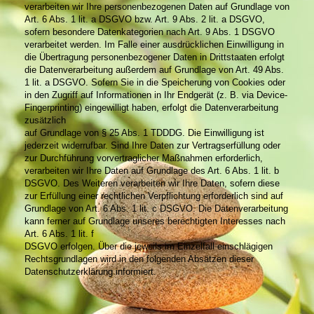
verarbeiten wir Ihre personenbezogenen Daten auf Grundlage von
Art. 6 Abs. 1 lit. a DSGVO bzw. Art. 9 Abs. 2 lit. a DSGVO,
sofern besondere Datenkategorien nach Art. 9 Abs. 1 DSGVO
verarbeitet werden. Im Falle einer ausdrücklichen Einwilligung in
die Übertragung personenbezogener Daten in Drittstaaten erfolgt
die Datenverarbeitung außerdem auf Grundlage von Art. 49 Abs.
1 lit. a DSGVO. Sofern Sie in die Speicherung von Cookies oder
in den Zugriff auf Informationen in Ihr Endgerät (z. B. via Device-
Fingerprinting) eingewilligt haben, erfolgt die Datenverarbeitung
zusätzlich
auf Grundlage von § 25 Abs. 1 TDDDG. Die Einwilligung ist
jederzeit widerrufbar. Sind Ihre Daten zur Vertragserfüllung oder
zur Durchführung vorvertraglicher Maßnahmen erforderlich,
verarbeiten wir Ihre Daten auf Grundlage des Art. 6 Abs. 1 lit. b
DSGVO. Des Weiteren verarbeiten wir Ihre Daten, sofern diese
zur Erfüllung einer rechtlichen Verpflichtung erforderlich sind auf
Grundlage von Art. 6 Abs. 1 lit. c DSGVO. Die Datenverarbeitung
kann ferner auf Grundlage unseres berechtigten Interesses nach
Art. 6 Abs. 1 lit. f
DSGVO erfolgen. Über die jeweils im Einzelfall einschlägigen
Rechtsgrundlagen wird in den folgenden Absätzen dieser
Datenschutzerklärung informiert.