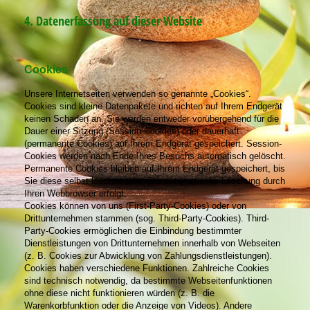
4. Datenerfassung auf dieser Website
Cookies
Unsere Internetseiten verwenden so genannte „Cookies“.
Cookies sind kleine Datenpakete und richten auf Ihrem Endgerät
keinen Schaden an. Sie werden entweder vorübergehend für die
Dauer einer Sitzung (Session-Cookies) oder dauerhaft
(permanente Cookies) auf Ihrem Endgerät gespeichert. Session-
Cookies werden nach Ende Ihres Besuchs automatisch gelöscht.
Permanente Cookies bleiben auf Ihrem Endgerät gespeichert, bis
Sie diese selbst löschen oder eine automatische Löschung durch
Ihren Webbrowser erfolgt.
Cookies können von uns (First-Party-Cookies) oder von
Drittunternehmen stammen (sog. Third-Party-Cookies). Third-
Party-Cookies ermöglichen die Einbindung bestimmter
Dienstleistungen von Drittunternehmen innerhalb von Webseiten
(z. B. Cookies zur Abwicklung von Zahlungsdienstleistungen).
Cookies haben verschiedene Funktionen. Zahlreiche Cookies
sind technisch notwendig, da bestimmte Webseitenfunktionen
ohne diese nicht funktionieren würden (z. B. die
Warenkorbfunktion oder die Anzeige von Videos). Andere