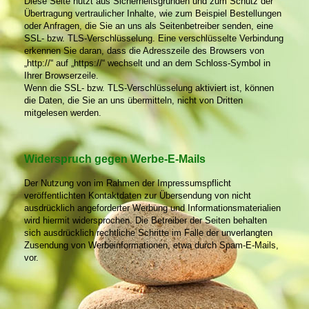
Diese Seite nutzt aus Sicherheitsgründen und zum Schutz der
Übertragung vertraulicher Inhalte, wie zum Beispiel Bestellungen
oder Anfragen, die Sie an uns als Seitenbetreiber senden, eine
SSL- bzw. TLS-Verschlüsselung. Eine verschlüsselte Verbindung
erkennen Sie daran, dass die Adresszeile des Browsers von
„http://“ auf „https://“ wechselt und an dem Schloss-Symbol in
Ihrer Browserzeile.
Wenn die SSL- bzw. TLS-Verschlüsselung aktiviert ist, können
die Daten, die Sie an uns übermitteln, nicht von Dritten
mitgelesen werden.
Widerspruch gegen Werbe-E-Mails
Der Nutzung von im Rahmen der Impressumspflicht
veröffentlichten Kontaktdaten zur Übersendung von nicht
ausdrücklich angeforderter Werbung und Informationsmaterialien
wird hiermit widersprochen. Die Betreiber der Seiten behalten
sich ausdrücklich rechtliche Schritte im Falle der unverlangten
Zusendung von Werbeinformationen, etwa durch Spam-E-Mails,
vor.