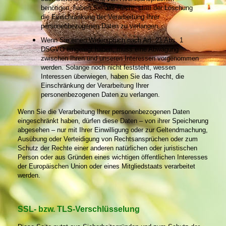
benötigen, haben Sie das Recht, statt der
Löschung
die Einschränkung der Verarbeitung Ihrer
personenbezogenen Daten zu verlangen.
Wenn Sie einen Widerspruch nach Art. 21 Abs. 1
DSGVO eingelegt haben, muss eine Abwägung
zwischen
Ihren und unseren Interessen vorgenommen
werden. Solange noch nicht feststeht, wessen
Interessen
überwiegen, haben Sie das Recht, die
Einschränkung der Verarbeitung Ihrer
personenbezogenen Daten
zu verlangen.
Wenn Sie die Verarbeitung Ihrer personenbezogenen Daten
eingeschränkt haben, dürfen diese Daten – von ihrer Speicherung
abgesehen – nur mit Ihrer Einwilligung oder zur Geltendmachung,
Ausübung oder Verteidigung von Rechtsansprüchen oder zum
Schutz der Rechte einer anderen natürlichen oder juristischen
Person oder aus Gründen eines wichtigen öffentlichen Interesses
der Europäischen Union oder eines Mitgliedstaats verarbeitet
werden.
SSL- bzw. TLS-Verschlüsselung