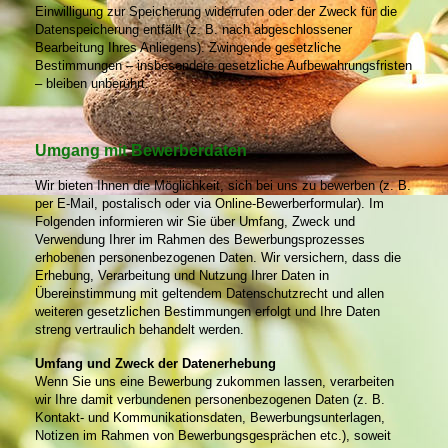
Einwilligung zur Speicherung widerrufen oder der Zweck für die
Datenspeicherung entfällt (z. B. nach abgeschlossener
Bearbeitung Ihres Anliegens). Zwingende gesetzliche
Bestimmungen – insbesondere gesetzliche Aufbewahrungsfristen
– bleiben unberührt.
Umgang mit Bewerberdaten
Wir bieten Ihnen die Möglichkeit, sich bei uns zu bewerben (z. B.
per E-Mail, postalisch oder via Online-Bewerberformular). Im
Folgenden informieren wir Sie über Umfang, Zweck und
Verwendung Ihrer im Rahmen des Bewerbungsprozesses
erhobenen personenbezogenen Daten. Wir versichern, dass die
Erhebung, Verarbeitung und Nutzung Ihrer Daten in
Übereinstimmung mit geltendem Datenschutzrecht und allen
weiteren gesetzlichen Bestimmungen erfolgt und Ihre Daten
streng vertraulich behandelt werden.
Umfang und Zweck der Datenerhebung
Wenn Sie uns eine Bewerbung zukommen lassen, verarbeiten
wir Ihre damit verbundenen personenbezogenen Daten (z. B.
Kontakt- und Kommunikationsdaten, Bewerbungsunterlagen,
Notizen im Rahmen von Bewerbungsgesprächen etc.), soweit