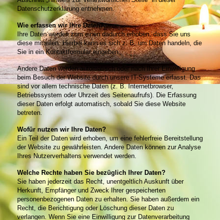
Datenschutzerklärung entnehmen.
Wie erfassen wir Ihre Daten?
Ihre Daten werden zum einen dadurch erhoben, dass Sie uns
diese mitteilen. Hierbei kann es sich z. B. um Daten handeln, die
Sie in ein Kontaktformular eingeben.
Andere Daten werden automatisch oder nach Ihrer Einwilligung
beim Besuch der Website durch unsere IT-Systeme erfasst. Das
sind vor allem technische Daten (z. B. Internetbrowser,
Betriebssystem oder Uhrzeit des Seitenaufrufs). Die Erfassung
dieser Daten erfolgt automatisch, sobald Sie diese Website
betreten.
Wofür nutzen wir Ihre Daten?
Ein Teil der Daten wird erhoben, um eine fehlerfreie Bereitstellung
der Website zu gewährleisten. Andere Daten können zur Analyse
Ihres Nutzerverhaltens verwendet werden.
Welche Rechte haben Sie bezüglich Ihrer Daten?
Sie haben jederzeit das Recht, unentgeltlich Auskunft über
Herkunft, Empfänger und Zweck Ihrer gespeicherten
personenbezogenen Daten zu erhalten. Sie haben außerdem ein
Recht, die Berichtigung oder Löschung dieser Daten zu
verlangen. Wenn Sie eine Einwilligung zur Datenverarbeitung