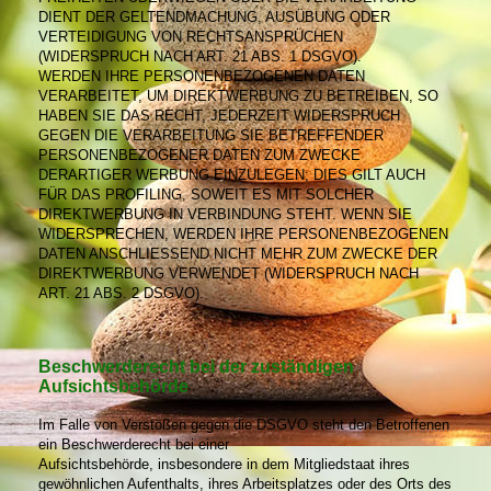
DIENT DER GELTENDMACHUNG, AUSÜBUNG ODER
VERTEIDIGUNG VON RECHTSANSPRÜCHEN
(WIDERSPRUCH NACH ART. 21 ABS. 1 DSGVO).
WERDEN IHRE PERSONENBEZOGENEN DATEN
VERARBEITET, UM DIREKTWERBUNG ZU BETREIBEN, SO
HABEN SIE DAS RECHT, JEDERZEIT WIDERSPRUCH
GEGEN DIE VERARBEITUNG SIE BETREFFENDER
PERSONENBEZOGENER DATEN ZUM ZWECKE
DERARTIGER WERBUNG EINZULEGEN; DIES GILT AUCH
FÜR DAS PROFILING, SOWEIT ES MIT SOLCHER
DIREKTWERBUNG IN VERBINDUNG STEHT. WENN SIE
WIDERSPRECHEN, WERDEN IHRE PERSONENBEZOGENEN
DATEN ANSCHLIESSEND NICHT MEHR ZUM ZWECKE DER
DIREKTWERBUNG VERWENDET (WIDERSPRUCH NACH
ART. 21 ABS. 2 DSGVO).
Beschwerderecht bei der zuständigen
Aufsichtsbehörde
Im Falle von Verstößen gegen die DSGVO steht den Betroffenen
ein Beschwerderecht bei einer
Aufsichtsbehörde, insbesondere in dem Mitgliedstaat ihres
gewöhnlichen Aufenthalts, ihres Arbeitsplatzes oder des Orts des