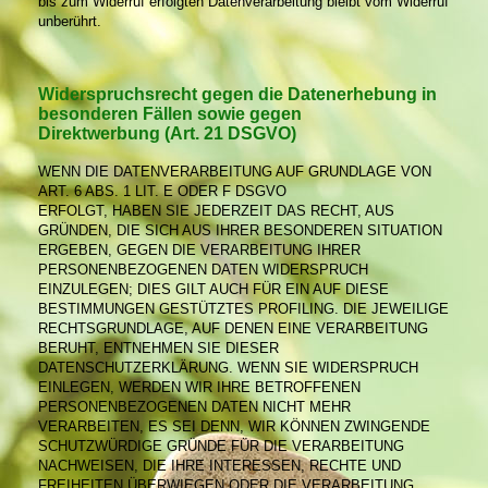
bis zum Widerruf erfolgten Datenverarbeitung bleibt vom Widerruf
unberührt.
Widerspruchsrecht gegen die Datenerhebung in
besonderen Fällen sowie gegen
Direktwerbung (Art. 21 DSGVO)
WENN DIE DATENVERARBEITUNG AUF GRUNDLAGE VON
ART. 6 ABS. 1 LIT. E ODER F DSGVO
ERFOLGT, HABEN SIE JEDERZEIT DAS RECHT, AUS
GRÜNDEN, DIE SICH AUS IHRER BESONDEREN SITUATION
ERGEBEN, GEGEN DIE VERARBEITUNG IHRER
PERSONENBEZOGENEN DATEN WIDERSPRUCH
EINZULEGEN; DIES GILT AUCH FÜR EIN AUF DIESE
BESTIMMUNGEN GESTÜTZTES PROFILING. DIE JEWEILIGE
RECHTSGRUNDLAGE, AUF DENEN EINE VERARBEITUNG
BERUHT, ENTNEHMEN SIE DIESER
DATENSCHUTZERKLÄRUNG. WENN SIE WIDERSPRUCH
EINLEGEN, WERDEN WIR IHRE BETROFFENEN
PERSONENBEZOGENEN DATEN NICHT MEHR
VERARBEITEN, ES SEI DENN, WIR KÖNNEN ZWINGENDE
SCHUTZWÜRDIGE GRÜNDE FÜR DIE VERARBEITUNG
NACHWEISEN, DIE IHRE INTERESSEN, RECHTE UND
FREIHEITEN ÜBERWIEGEN ODER DIE VERARBEITUNG