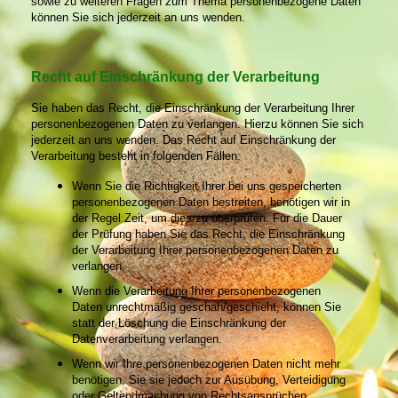
sowie zu weiteren Fragen zum Thema personenbezogene Daten
können Sie sich jederzeit an uns wenden.
Recht auf Einschränkung der Verarbeitung
Sie haben das Recht, die Einschränkung der Verarbeitung Ihrer
personenbezogenen Daten zu verlangen. Hierzu können Sie sich
jederzeit an uns wenden. Das Recht auf Einschränkung der
Verarbeitung besteht in folgenden Fällen:
Wenn Sie die Richtigkeit Ihrer bei uns gespeicherten
personenbezogenen Daten bestreiten, benötigen wir
in
der Regel Zeit, um dies zu überprüfen. Für die Dauer
der Prüfung haben Sie das Recht, die
Einschränkung
der Verarbeitung Ihrer personenbezogenen Daten zu
verlangen.
Wenn die Verarbeitung Ihrer personenbezogenen
Daten unrechtmäßig geschah/geschieht, können Sie
statt der Löschung die Einschränkung der
Datenverarbeitung verlangen.
Wenn wir Ihre personenbezogenen Daten nicht mehr
benötigen, Sie sie jedoch zur Ausübung, Verteidigung
oder Geltendmachung von Rechtsansprüchen