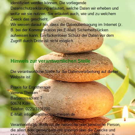
identifiziert werden können. Die vorliegende
Datenschutzerklärung erläutert, welche Daten wir erheben und
wofür wir sie nutzen. Sie erläutert auch, wie und zu welchem
Zweck das geschieht.
Wir weisen darauf hin, dass die Datenübertragung im Internet (z.
B. bei der Kommunikation per E-Mail) Sicherheitslücken
aufweisen kann. Ein lückenloser Schutz der Daten vor dem
Zugriff durch Dritte ist nicht möglich.
Hinweis zur verantwortlichen Stelle
Die verantwortliche Stelle für die Datenverarbeitung auf dieser
Website ist:
Praxis für Ergotherapie
Verena Theisen
Barbarossaplatz 7
50674 Köln
Telefon: 0221/3101700
E-Mail: info@ergotherapie-theisen.de
Verantwortliche Stelle ist die natürliche oder juristische Person,
die allein oder gemeinsam mit anderen über die Zwecke und