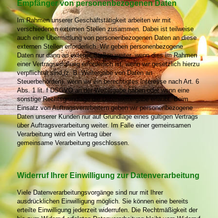
Empfänger von personenbezogenen Daten
Im Rahmen unserer Geschäftstätigkeit arbeiten wir mit
verschiedenen externen Stellen zusammen. Dabei ist teilweise
auch eine Übermittlung von personenbezogenen Daten an diese
externen Stellen erforderlich. Wir geben personenbezogene
Daten nur dann an externe Stellen weiter, wenn dies im Rahmen
einer Vertragserfüllung erforderlich ist, wenn wir gesetzlich hierzu
verpflichtet sind (z. B. Weitergabe von Daten an
Steuerbehörden), wenn wir ein berechtigtes Interesse nach Art. 6
Abs. 1 lit. f DSGVO an der Weitergabe haben oder wenn eine
sonstige Rechtsgrundlage die Datenweitergabe erlaubt. Beim
Einsatz von Auftragsverarbeitern geben wir personenbezogene
Daten unserer Kunden nur auf Grundlage eines gültigen Vertrags
über Auftragsverarbeitung weiter. Im Falle einer gemeinsamen
Verarbeitung wird ein Vertrag über
gemeinsame Verarbeitung geschlossen.
Widerruf Ihrer Einwilligung zur Datenverarbeitung
Viele Datenverarbeitungsvorgänge sind nur mit Ihrer
ausdrücklichen Einwilligung möglich. Sie können eine bereits
erteilte Einwilligung jederzeit widerrufen. Die Rechtmäßigkeit der