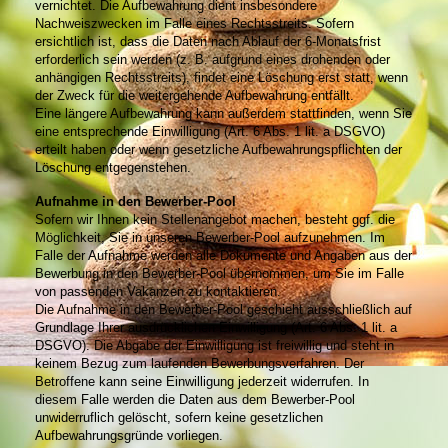
vernichtet. Die Aufbewahrung dient insbesondere
Nachweiszwecken im Falle eines Rechtsstreits. Sofern
ersichtlich ist, dass die Daten nach Ablauf der 6-Monatsfrist
erforderlich sein werden (z. B. aufgrund eines drohenden oder
anhängigen Rechtsstreits), findet eine Löschung erst statt, wenn
der Zweck für die weitergehende Aufbewahrung entfällt.
Eine längere Aufbewahrung kann außerdem stattfinden, wenn Sie
eine entsprechende Einwilligung (Art. 6 Abs. 1 lit. a DSGVO)
erteilt haben oder wenn gesetzliche Aufbewahrungspflichten der
Löschung entgegenstehen.
Aufnahme in den Bewerber-Pool
Sofern wir Ihnen kein Stellenangebot machen, besteht ggf. die
Möglichkeit, Sie in unseren Bewerber-Pool aufzunehmen. Im
Falle der Aufnahme werden alle Dokumente und Angaben aus der
Bewerbung in den Bewerber-Pool übernommen, um Sie im Falle
von passenden Vakanzen zu kontaktieren.
Die Aufnahme in den Bewerber-Pool geschieht ausschließlich auf
Grundlage Ihrer ausdrücklichen Einwilligung (Art. 6 Abs. 1 lit. a
DSGVO). Die Abgabe der Einwilligung ist freiwillig und steht in
keinem Bezug zum laufenden Bewerbungsverfahren. Der
Betroffene kann seine Einwilligung jederzeit widerrufen. In
diesem Falle werden die Daten aus dem Bewerber-Pool
unwiderruflich gelöscht, sofern keine gesetzlichen
Aufbewahrungsgründe vorliegen.