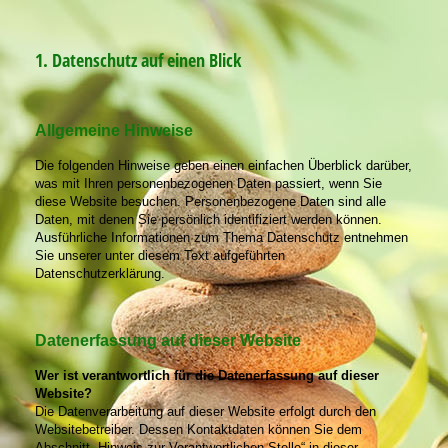
1. Datenschutz auf einen Blick
Allgemeine Hinweise
Die folgenden Hinweise geben einen einfachen Überblick darüber,
was mit Ihren personenbezogenen Daten passiert, wenn Sie
diese Website besuchen. Personenbezogene Daten sind alle
Daten, mit denen Sie persönlich identifiziert werden können.
Ausführliche Informationen zum Thema Datenschutz entnehmen
Sie unserer unter diesem Text aufgeführten
Datenschutzerklärung.
Datenerfassung auf dieser Website
Wer ist verantwortlich für die Datenerfassung auf dieser
Website?
Die Datenverarbeitung auf dieser Website erfolgt durch den
Websitebetreiber. Dessen Kontaktdaten können Sie dem
Abschnitt „Hinweis zur Verantwortlichen Stelle“ in dieser