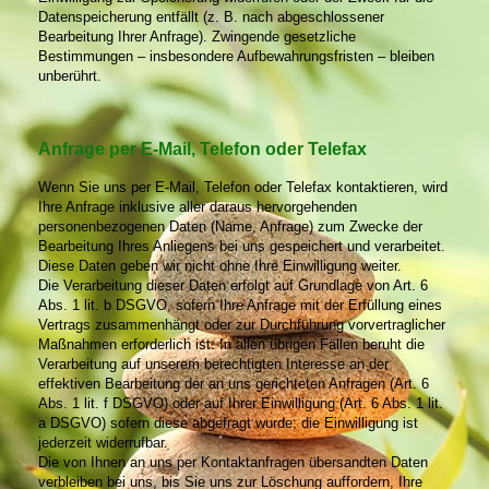
Datenspeicherung entfällt (z. B. nach abgeschlossener
Bearbeitung Ihrer Anfrage). Zwingende gesetzliche
Bestimmungen – insbesondere Aufbewahrungsfristen – bleiben
unberührt.
Anfrage per E-Mail, Telefon oder Telefax
Wenn Sie uns per E-Mail, Telefon oder Telefax kontaktieren, wird
Ihre Anfrage inklusive aller daraus hervorgehenden
personenbezogenen Daten (Name, Anfrage) zum Zwecke der
Bearbeitung Ihres Anliegens bei uns gespeichert und verarbeitet.
Diese Daten geben wir nicht ohne Ihre Einwilligung weiter.
Die Verarbeitung dieser Daten erfolgt auf Grundlage von Art. 6
Abs. 1 lit. b DSGVO, sofern Ihre Anfrage mit der Erfüllung eines
Vertrags zusammenhängt oder zur Durchführung vorvertraglicher
Maßnahmen erforderlich ist. In allen übrigen Fällen beruht die
Verarbeitung auf unserem berechtigten Interesse an der
effektiven Bearbeitung der an uns gerichteten Anfragen (Art. 6
Abs. 1 lit. f DSGVO) oder auf Ihrer Einwilligung (Art. 6 Abs. 1 lit.
a DSGVO) sofern diese abgefragt wurde; die Einwilligung ist
jederzeit widerrufbar.
Die von Ihnen an uns per Kontaktanfragen übersandten Daten
verbleiben bei uns, bis Sie uns zur Löschung auffordern, Ihre