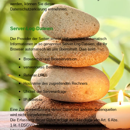
werden, können Sie dieser
Datenschutzerklärung entnehmen.
Server-Log-Dateien
Der Provider der Seiten erhebt und speichert automatisch
Informationen in so genannten Server-Log-Dateien, die Ihr
Browser automatisch an uns übermittelt. Dies sind:
Browsertyp und Browserversion
verwendetes Betriebssystem
Referrer URL
Hostname des zugreifenden Rechners
Uhrzeit der Serveranfrage
IP-Adresse
Eine Zusammenführung dieser Daten mit anderen Datenquellen
wird nicht vorgenommen.
Die Erfassung dieser Daten erfolgt auf Grundlage von Art. 6 Abs.
1 lit. f DSGVO. Der Websitebetreiber hat ein berechtigtes