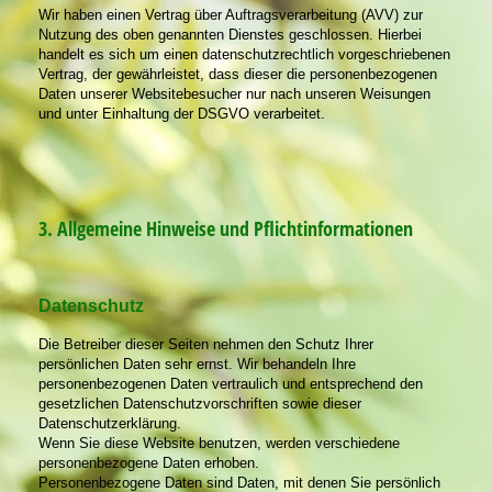
Wir haben einen Vertrag über Auftragsverarbeitung (AVV) zur
Nutzung des oben genannten Dienstes geschlossen. Hierbei
handelt es sich um einen datenschutzrechtlich vorgeschriebenen
Vertrag, der gewährleistet, dass dieser die personenbezogenen
Daten unserer Websitebesucher nur nach unseren Weisungen
und unter Einhaltung der DSGVO verarbeitet.
3. Allgemeine Hinweise und Pflichtinformationen
Datenschutz
Die Betreiber dieser Seiten nehmen den Schutz Ihrer
persönlichen Daten sehr ernst. Wir behandeln Ihre
personenbezogenen Daten vertraulich und entsprechend den
gesetzlichen Datenschutzvorschriften sowie dieser
Datenschutzerklärung.
Wenn Sie diese Website benutzen, werden verschiedene
personenbezogene Daten erhoben.
Personenbezogene Daten sind Daten, mit denen Sie persönlich