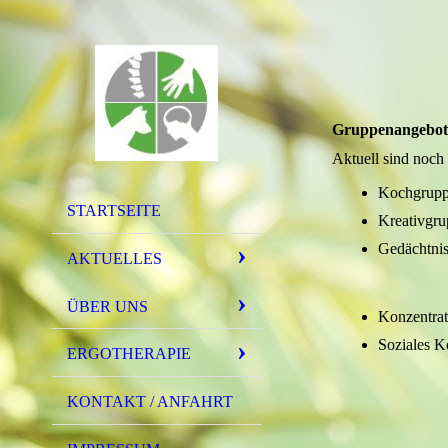
Gruppenangebot
Aktuell sind noch
Kochgrupp
STARTSEITE
Kreativgru
Gedächtni
AKTUELLES
ÜBER UNS
Konzentrat
Soziales K
ERGOTHERAPIE
KONTAKT / ANFAHRT