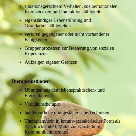
situationsgerechtem Verhalten, sozioemotionalen
Kompetenzen und Interaktionsfähigkeit
eigenständiger Lebensführung und
Grundarbeitsfähigkeiten
verloren gegangener oder nicht vorhandener
Fähigkeiten
Gruppenprozessen zur Besserung von sozialen
Kopetenzen
Aufzeigen eigener Grenzen
Therapiemethoden
Übungen aus dem lebenspraktischen- und
Freizeitbereich
Verhaltenstherapie
handwerkliche und gestalterische Techniken
Therapiemitteln in kreativ-gestalterischer Form als
Ausdrucksmittel, Mittel zur Darstellung,
Kommunikationsmittel