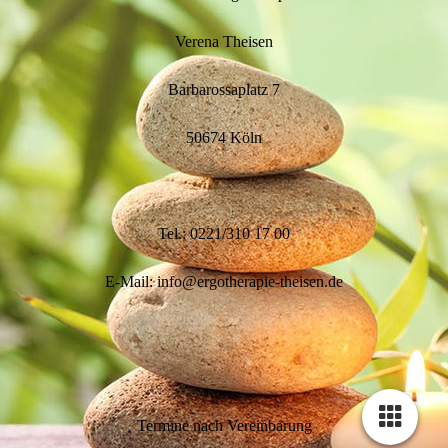
Verena Theisen
Barbarossaplatz 7
50674 Köln
Tel.: 0221/310 17 00
E-Mail: info@ergotherapie-theisen.de
Termine nach Vereinbarung