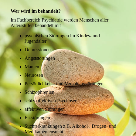
Wer wird im behandelt?
Im Fachbereich Psychiatrie werden Menschen aller
Altersstufen behandelt mit
psychischen Störungen im Kindes- und
Jugendalter
Depressionen
Angststörungen
Manien
Neurosen
Persönlichkeits- und Verhaltensstörungen
Schizophrenien
schizoaffektiven Psychosen
affektiven Störungen
Essstörungen
Suchterkrankungen z.B. Alkohol-, Drogen- und
Medikamentensucht