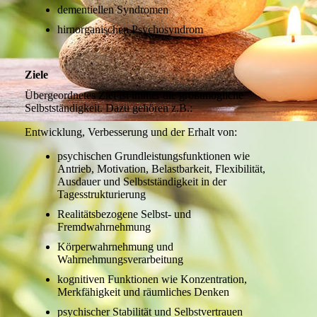
dementiellen Syndromen
hirnorganischen Psychosyndrom
Ziele
Übergeordnetes Ziel ist immer die größtmögliche
Selbstständigkeit. Dazu gehören z.B.:
Entwicklung, Verbesserung und der Erhalt von:
psychischen Grundleistungsfunktionen wie
Antrieb, Motivation, Belastbarkeit, Flexibilität,
Ausdauer und Selbstständigkeit in der
Tagesstrukturierung
Realitätsbezogene Selbst- und
Fremdwahrnehmung
Körperwahrnehmung und
Wahrnehmungsverarbeitung
kognitiven Funktionen wie Konzentration,
Merkfähigkeit und räumliches Denken
psychischer Stabilität und Selbstvertrauen