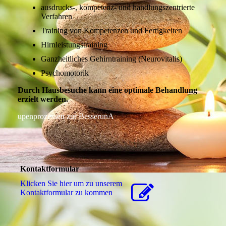
ausdrucks-, kompetenz- und handlungszentrierte
Verfahren
Training von Kompetenzen und Fertigkeiten
Hirnleistungstraining
Ganzheitliches Gehirntraining (Neurovitalis)
Psychomotorik
Durch Hausbesuche kann eine optimale Behandlung
erzielt werden.
upenprozessen zur BesserunA
Kontaktformular
Klicken Sie hier um zu unserem
Kon­takt­for­mu­lar zu kommen